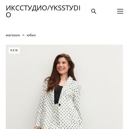
ИКССТУДИО/YKSSTУDI
O
магазин
>
юбки
NEW