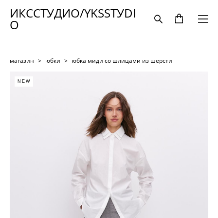
ИКССТУДИО/YKSSTУDI
O
магазин
>
юбки
>
юбка миди со шлицами из шерсти
NEW