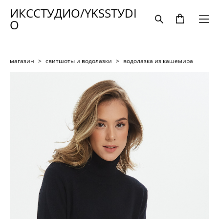
ИКССТУДИО/YKSSTУDI
O
магазин
>
свитшоты и водолазки
>
водолазка из кашемира