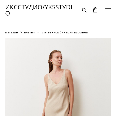
ИКССТУДИО/YKSSTУDI
O
магазин
>
платья
>
платье - комбинация изо льна